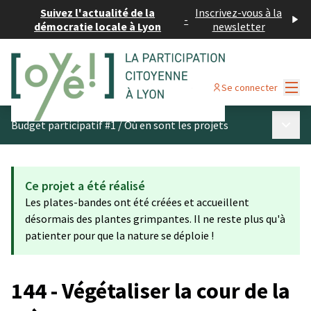
Suivez l'actualité de la
Inscrivez-vous à la
-
démocratie locale à Lyon
newsletter
Menu
Se connecter
Menu p
Budget participatif #1
/
Où en sont les projets
Ce projet a été réalisé
Les plates-bandes ont été créées et accueillent
désormais des plantes grimpantes. Il ne reste plus qu'à
patienter pour que la nature se déploie !
144 - Végétaliser la cour de la