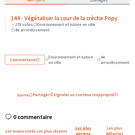
Projets
Images
144 - Végétaliser la cour de la crèche Popy
278
votes
Environnement et nature en ville
4e arrondissement
Environnement et nature
4e
Commentaire
Filtrer les résultats de la catégorie : Environnemen
Filtrer les résultats 
en ville
arrondissement
Partager
Signaler un contenu inapproprié
Suivre
0 commentaire
Les plus
Les plus
Les mieux notés
Les plus récents
anciens
débattus