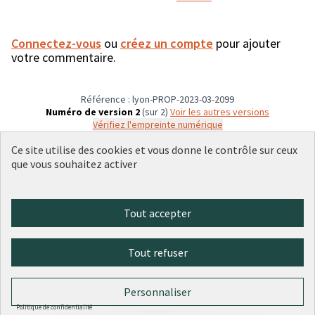
Connectez-vous
ou
créez un compte
pour ajouter
votre commentaire.
Référence : lyon-PROP-2023-03-2099
Numéro de version 2
(sur 2)
voir les autres versions
Vérifiez l'empreinte numérique
Ce site utilise des cookies et vous donne le contrôle sur ceux
que vous souhaitez activer
Conditions d'utilisation
Paramètres des cookies
Plateforme de participation citoyenne de la Ville de Lyon sur X
Plateforme de participation citoyenne de la Ville de Lyon sur Face
Plateforme de participation citoyenne de la Ville de Lyon sur 
Plateforme de participation citoyenne de la Ville de Lyo
Plateforme de participation citoyenne de la Ville d
Tout accepter
(Lien externe)
(Lien externe)
(Lien externe)
(Lien externe)
(Lien externe)
Tout refuser
Licence Cre
(Lien extern
(Lien externe)
Site réalisé par
Open Source Politics
grâce au
logiciel libre
Personnaliser
(Lien externe)
Decidim
.
(Lien externe)
Politique de confidentialité