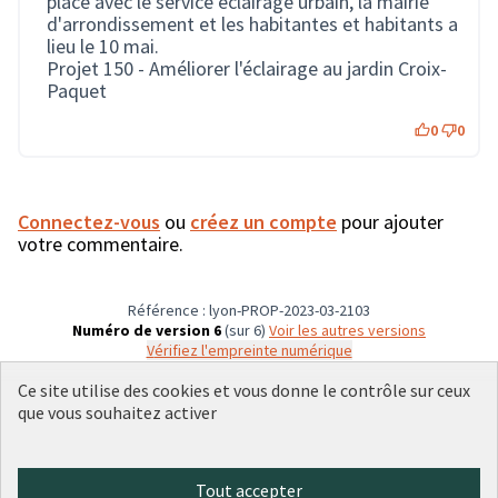
place avec le service éclairage urbain, la mairie
d'arrondissement et les habitantes et habitants a
lieu le 10 mai.
Projet 150 - Améliorer l'éclairage au jardin Croix-
Paquet
0
0
Connectez-vous
ou
créez un compte
pour ajouter
votre commentaire.
Référence : lyon-PROP-2023-03-2103
Numéro de version 6
(sur 6)
voir les autres versions
Vérifiez l'empreinte numérique
Ce site utilise des cookies et vous donne le contrôle sur ceux
que vous souhaitez activer
Conditions d'utilisation
Paramètres des cookies
Plateforme de participation citoyenne de la Ville de Lyon sur X
Plateforme de participation citoyenne de la Ville de Lyon sur Face
Plateforme de participation citoyenne de la Ville de Lyon sur 
Plateforme de participation citoyenne de la Ville de Lyo
Plateforme de participation citoyenne de la Ville d
Tout accepter