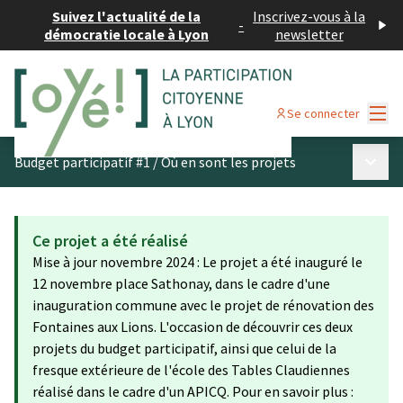
Suivez l'actualité de la
Inscrivez-vous à la
-
démocratie locale à Lyon
newsletter
Menu
Se connecter
Menu p
Budget participatif #1
/
Où en sont les projets
Ce projet a été réalisé
Mise à jour novembre 2024 : Le projet a été inauguré le
12 novembre place Sathonay, dans le cadre d'une
inauguration commune avec le projet de rénovation des
Fontaines aux Lions. L'occasion de découvrir ces deux
projets du budget participatif, ainsi que celui de la
fresque extérieure de l'école des Tables Claudiennes
réalisé dans le cadre d'un APICQ. Pour en savoir plus :