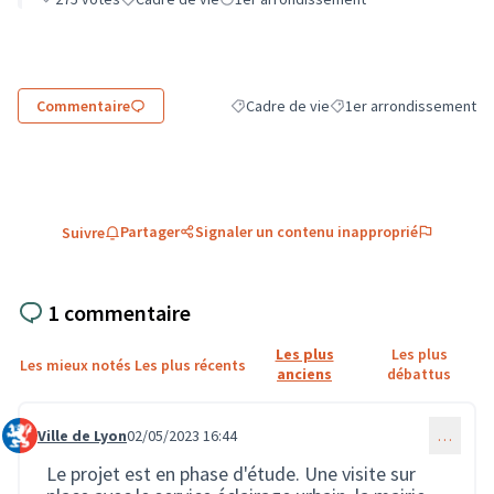
Commentaire
Cadre de vie
1er arrondissement
Filtrer les résultats de la catégorie : Ca
Filtrer les résultats pour
Partager
Signaler un contenu inapproprié
Suivre
1 commentaire
Les plus
Les plus
Les mieux notés
Les plus récents
anciens
débattus
Ville de Lyon
02/05/2023 16:44
…
Commentaire 1645
Le projet est en phase d'étude. Une visite sur