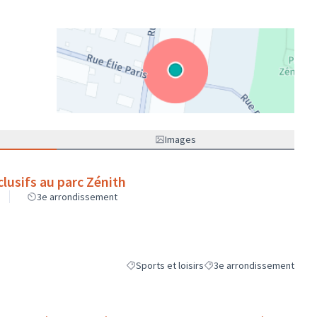
(Lien externe)
Images
clusifs au parc Zénith
3e arrondissement
Sports et loisirs
3e arrondissement
Filtrer les résultats de la catégorie : Sports et
Filtrer les résultats pour l