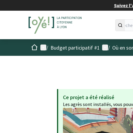
Suivez l'
Accueil
Menu principal
Menu utilisat
/
Budget participatif #1
/
Où en son
Ce projet a été réalisé
Les agrès sont installés, vous pou