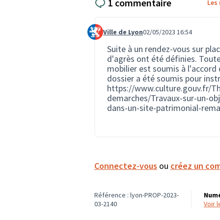
1 commentaire
Les
Ville de Lyon
02/05/2023 16:54
Commentaire 1653
Suite à un rendez-vous sur place
d'agrès ont été définies. Toute
mobilier est soumis à l'accord 
dossier a été soumis pour inst
https://www.culture.gouv.fr/
demarches/Travaux-sur-un-obj
dans-un-site-patrimonial-rem
Connectez-vous
ou
créez un co
Référence : lyon-PROP-2023-
Numé
03-2140
voir