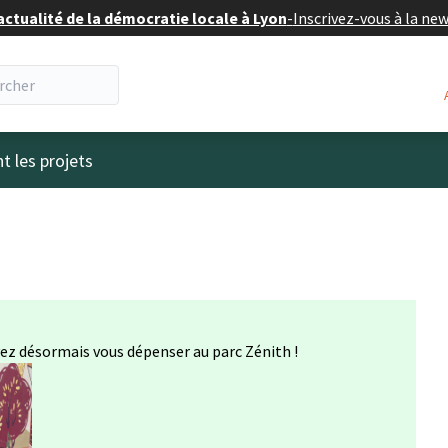
actualité de la démocratie locale à Lyon
-
Inscrivez-vous à la ne
eur
t les projets
vez désormais vous dépenser au parc Zénith !