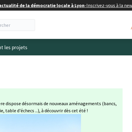
actualité de la démocratie locale à Lyon
-
Inscrivez-vous à la ne
eur
t les projets
umière dispose désormais de nouveaux aménagements (bancs,
, table d'échecs ...), à découvrir dès cet été !