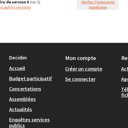
ro de version 5
(sur 5)
Vérifiez l'empreinte
 les autres versions
numérique
Decidim
Mon compte
Re
Accueil
Créer un compte
Act
Budget participatif
Se connecter
Ag
Concertations
Té
fi
Assemblées
,
Actualités
Enquêtes services
publics