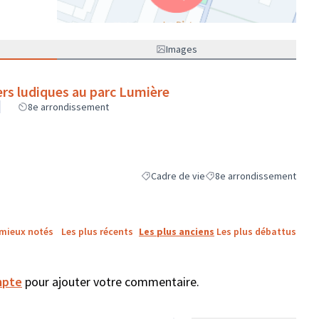
(Lien externe)
Images
iers ludiques au parc Lumière
8e arrondissement
Cadre de vie
8e arrondissement
Filtrer les résultats de la catégorie : Cadr
Filtrer les résultats pour l
 mieux notés
Les plus récents
Les plus anciens
Les plus débattus
mpte
pour ajouter votre commentaire.