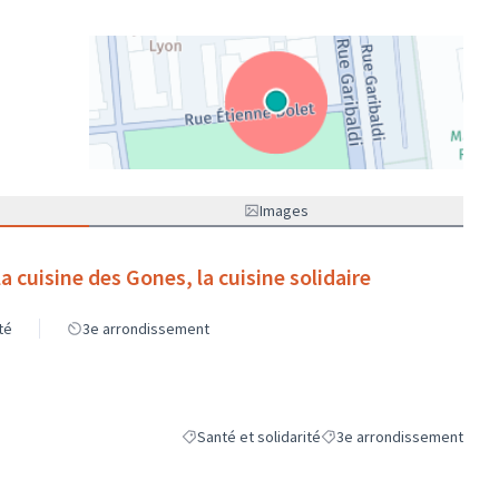
(Lien externe)
Images
 cuisine des Gones, la cuisine solidaire
té
3e arrondissement
Santé et solidarité
3e arrondissement
Filtrer les résultats de la catégorie : Santé et so
Filtrer les résultats pour l