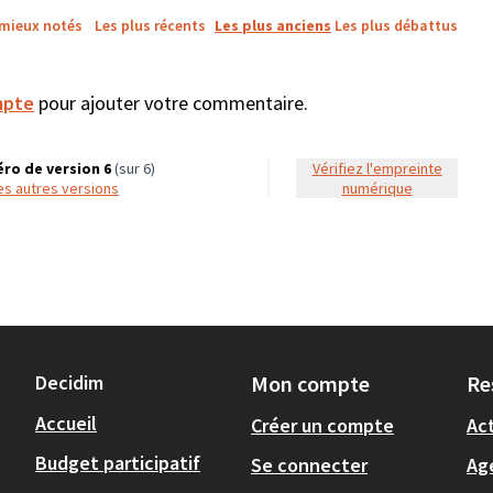
 mieux notés
Les plus récents
Les plus anciens
Les plus débattus
mpte
pour ajouter votre commentaire.
ro de version 6
(sur 6)
Vérifiez l'empreinte
 les autres versions
numérique
Decidim
Mon compte
Re
Accueil
Créer un compte
Act
Budget participatif
Se connecter
Ag