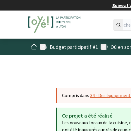
Suivez l'
Accueil
Menu principal
Menu utilisat
/
Budget participatif #1
/
Où en son
Compris dans
34 - Des équipements
Ce projet a été réalisé
Les nouveaux locaux de la cuisine, 
ont été inaugurés auprès de ceux-ci