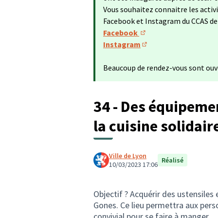
Vous souhaitez connaitre les activ
Facebook et Instagram du CCAS de
Facebook
(Lien externe)
Instagram
(Lien externe)
Beaucoup de rendez-vous sont ouve
34 - Des équipemen
la cuisine solidai
Ville de Lyon
Réalisé
10/03/2023 17:06
Objectif ? Acquérir des ustensile
Gones. Ce lieu permettra aux perso
convivial pour se faire à manger.