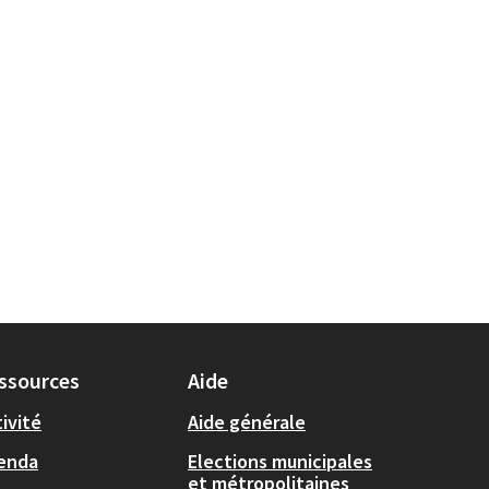
ssources
Aide
ivité
Aide générale
enda
Elections municipales
et métropolitaines