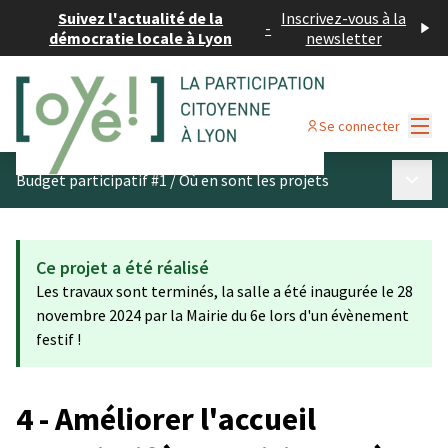
Suivez l'actualité de la
Inscrivez-vous à la
-
démocratie locale à Lyon
newsletter
Menu
Se connecter
Menu p
Budget participatif #1
/
Où en sont les projets
Ce projet a été réalisé
Les travaux sont terminés, la salle a été inaugurée le 28
novembre 2024 par la Mairie du 6e lors d'un évènement
festif !
4 - Améliorer l'accueil