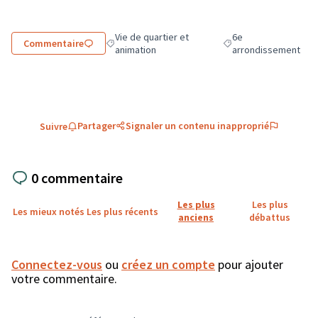
Vie de quartier et
6e
Commentaire
Filtrer les résultats de la catégorie : Vie de quarti
Filtrer les résultats p
animation
arrondissement
Partager
Signaler un contenu inapproprié
Suivre
0 commentaire
Les plus
Les plus
Les mieux notés
Les plus récents
anciens
débattus
Connectez-vous
ou
créez un compte
pour ajouter
votre commentaire.