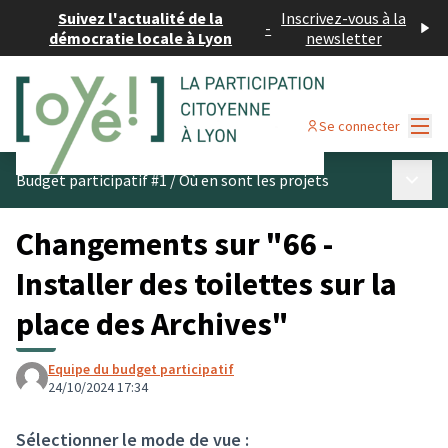
Suivez l'actualité de la
Inscrivez-vous à la
-
démocratie locale à Lyon
newsletter
Menu
Se connecter
Menu p
Budget participatif #1
/
Où en sont les projets
Changements sur "66 -
Installer des toilettes sur la
place des Archives"
Equipe du budget participatif
24/10/2024 17:34
Sélectionner le mode de vue :