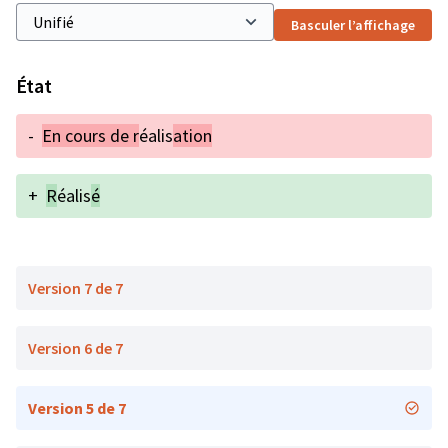
Basculer l’affichage
État
-
En cours de r
éalis
ation
+
R
éalis
é
Version 7 de 7
Version 6 de 7
Version 5 de 7