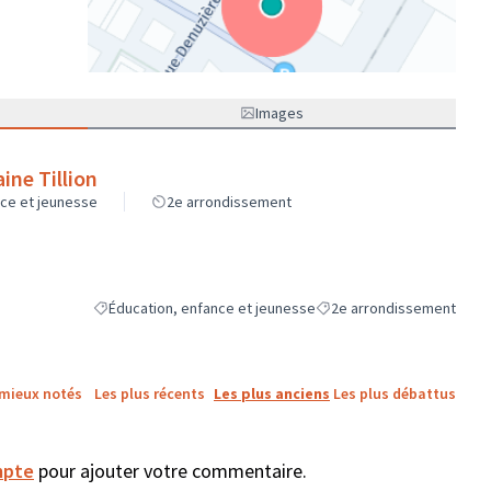
(Lien externe)
Images
ine Tillion
nce et jeunesse
2e arrondissement
Éducation, enfance et jeunesse
2e arrondissement
Filtrer les résultats de la catégorie : Éducation, enfance et 
Filtrer les résultats pour l
 mieux notés
Les plus récents
Les plus anciens
Les plus débattus
mpte
pour ajouter votre commentaire.