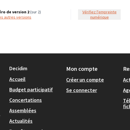
ro de version 2
(sur 2)
Vérifiez l'empreinte
 les autres versions
numérique
Decidim
Mon compte
Re
Accueil
Créer un compte
Act
Budget participatif
Se connecter
Ag
Concertations
Té
fi
Assemblées
,
Actualités