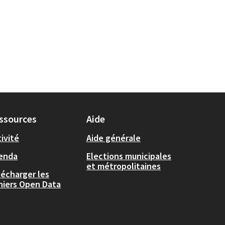
ssources
Aide
ivité
Aide générale
enda
Elections municipales
et métropolitaines
lécharger les
chiers Open Data