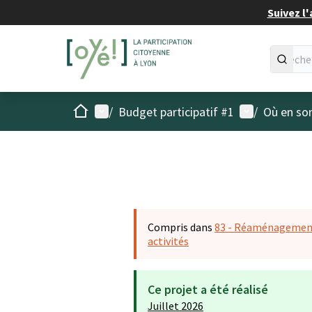
Suivez l'
Accueil
Menu principal
Menu utilisat
/
Budget participatif #1
/
Où en son
Compris dans
83 - Réaménagement 
activités
Ce projet a été réalisé
Juillet 2026