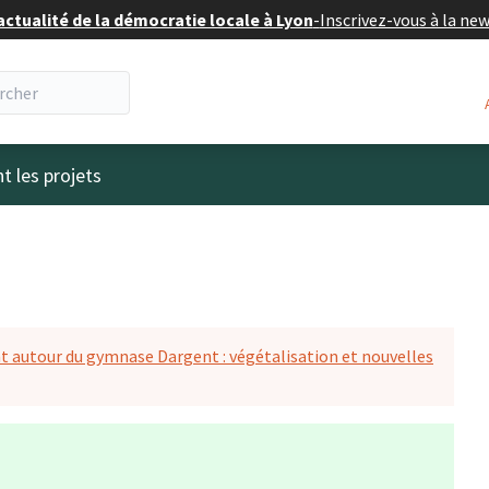
actualité de la démocratie locale à Lyon
-
Inscrivez-vous à la ne
eur
t les projets
autour du gymnase Dargent : végétalisation et nouvelles