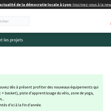
actualité de la démocratie locale à Lyon
-
Inscrivez-vous à la ne
eur
t les projets
pouvez dès à présent profiter des nouveaux équipements qui
t + basket), piste d'apprentissage du vélo, zone de yoga,
...
tés d'ici à la fin d'année.