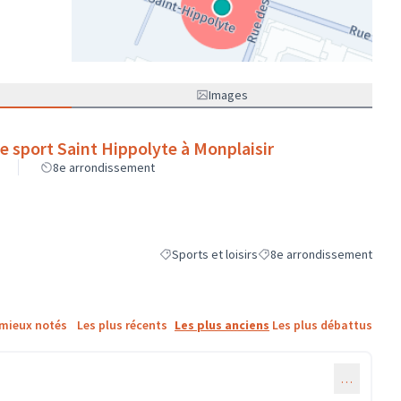
(Lien externe)
Images
de sport Saint Hippolyte à Monplaisir
8e arrondissement
Sports et loisirs
8e arrondissement
Filtrer les résultats de la catégorie : Sports et
Filtrer les résultats pour l
 mieux notés
Les plus récents
Les plus anciens
Les plus débattus
…