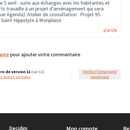
e 5 avril : suite aux échanges avec les habitantes et
orts travaille à un projet d'aménagement qui sera
ique Agenda).
Atelier de consultation : Projet 95 -
 Saint Hippolyte à Monplaisir
0
0
mpte
pour ajouter votre commentaire.
o de version 11
(sur 11)
Vérifiez l'empreinte
les autres versions
numérique
Decidim
Mon compte
Re