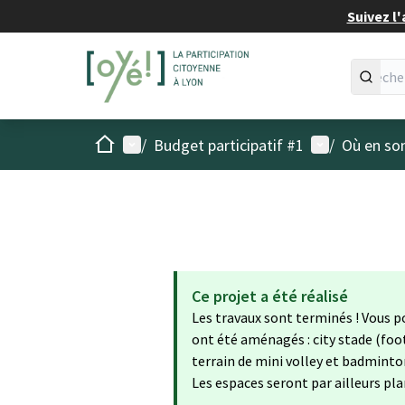
Suivez l'
Accueil
Menu principal
Menu utilisat
/
Budget participatif #1
/
Où en son
Ce projet a été réalisé
Les travaux sont terminés ! Vous 
ont été aménagés : city stade (foo
terrain de mini volley et badminton
Les espaces seront par ailleurs plan