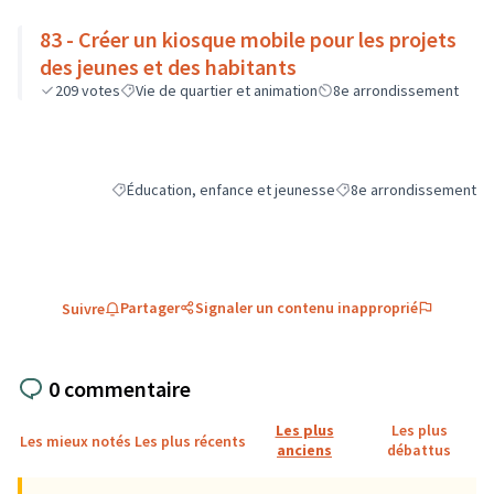
83 - Créer un kiosque mobile pour les projets
des jeunes et des habitants
209
votes
Vie de quartier et animation
8e arrondissement
Éducation, enfance et jeunesse
8e arrondissement
Filtrer les résultats de la catégorie : Éducation, enfance e
Filtrer les résultats pou
Partager
Signaler un contenu inapproprié
Suivre
0 commentaire
Les plus
Les plus
Les mieux notés
Les plus récents
anciens
débattus