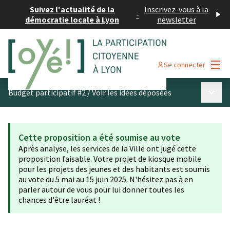
Suivez l'actualité de la
Inscrivez-vous à la
-
démocratie locale à Lyon
newsletter
Menu
Se connecter
Menu p
Budget participatif #2
/
Voir les idées déposées
Cette proposition a été soumise au vote
Après analyse, les services de la Ville ont jugé cette
proposition faisable. Votre projet de kiosque mobile
pour les projets des jeunes et des habitants est soumis
au vote du 5 mai au 15 juin 2025. N'hésitez pas à en
parler autour de vous pour lui donner toutes les
chances d'être lauréat !