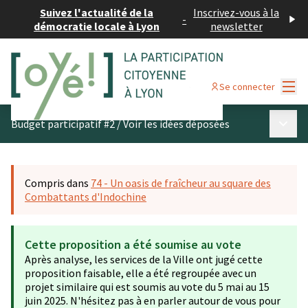
Suivez l'actualité de la
Inscrivez-vous à la
-
démocratie locale à Lyon
newsletter
Menu
Se connecter
Menu p
Budget participatif #2
/
Voir les idées déposées
Compris dans
74 - Un oasis de fraîcheur au square des
Combattants d'Indochine
Cette proposition a été soumise au vote
Après analyse, les services de la Ville ont jugé cette
proposition faisable, elle a été regroupée avec un
projet similaire qui est soumis au vote du 5 mai au 15
juin 2025. N'hésitez pas à en parler autour de vous pour