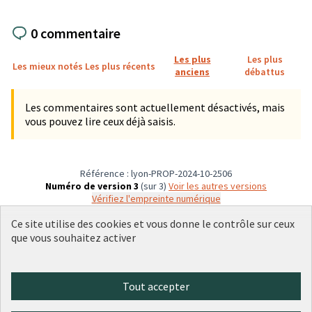
0 commentaire
Les plus
Les plus
Les mieux notés
Les plus récents
anciens
débattus
Les commentaires sont actuellement désactivés, mais
vous pouvez lire ceux déjà saisis.
Référence : lyon-PROP-2024-10-2506
Numéro de version 3
(sur 3)
voir les autres versions
Vérifiez l'empreinte numérique
Ce site utilise des cookies et vous donne le contrôle sur ceux
que vous souhaitez activer
Conditions d'utilisation
Paramètres des cookies
Plateforme de participation citoyenne de la Ville de Lyon sur X
Plateforme de participation citoyenne de la Ville de Lyon sur Face
Plateforme de participation citoyenne de la Ville de Lyon sur 
Plateforme de participation citoyenne de la Ville de Lyo
Plateforme de participation citoyenne de la Ville d
Tout accepter
(Lien externe)
(Lien externe)
(Lien externe)
(Lien externe)
(Lien externe)