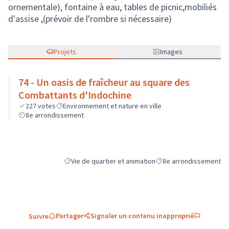
ornementale), fontaine à eau, tables de picnic,mobiliés
d'assise ,(prévoir de l'rombre si nécessaire)
Projets
Images
74 - Un oasis de fraîcheur au square des
Combattants d'Indochine
227
votes
Environnement et nature en ville
8e arrondissement
Vie de quartier et animation
8e arrondissement
Filtrer les résultats de la catégorie : Vie de quartier e
Filtrer les résultats pou
Partager
Signaler un contenu inapproprié
Suivre