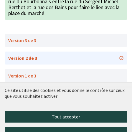
rue du Bourbonnais entre la rue du Sergent Michel
Berthet et la rue des Bains pour faire le lien avec la
place du marché
Version 3 de 3
Version 2 de 3
Version 1 de 3
Ce site utilise des cookies et vous donne le contrôle sur ceux
que vous souhaitez activer
Conditions d'utilisation
Paramètres des cookies
Plateforme de participation citoyenne de la Ville de Lyon sur X
Plateforme de participation citoyenne de la Ville de Lyon sur Face
Plateforme de participation citoyenne de la Ville de Lyon sur 
Plateforme de participation citoyenne de la Ville de Lyo
Plateforme de participation citoyenne de la Ville d
Tout accepter
(Lien externe)
(Lien externe)
(Lien externe)
(Lien externe)
(Lien externe)