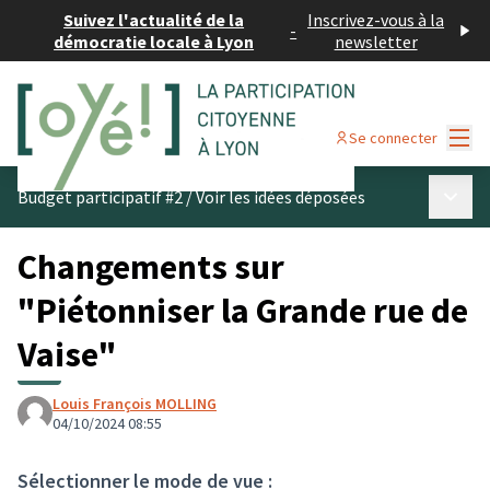
Suivez l'actualité de la
Inscrivez-vous à la
-
démocratie locale à Lyon
newsletter
Menu
Se connecter
Menu p
Budget participatif #2
/
Voir les idées déposées
Changements sur
"Piétonniser la Grande rue de
Vaise"
Louis François MOLLING
04/10/2024 08:55
Sélectionner le mode de vue :