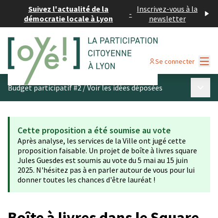
Suivez l'actualité de la
Inscrivez-vous à la
-
démocratie locale à Lyon
newsletter
Menu
Se connecter
Menu p
Budget participatif #2
/
Voir les idées déposées
Cette proposition a été soumise au vote
Après analyse, les services de la Ville ont jugé cette
proposition faisable. Un projet de boîte à livres square
Jules Guesdes est soumis au vote du 5 mai au 15 juin
2025. N'hésitez pas à en parler autour de vous pour lui
donner toutes les chances d'être lauréat !
Boîte à livres dans le Square