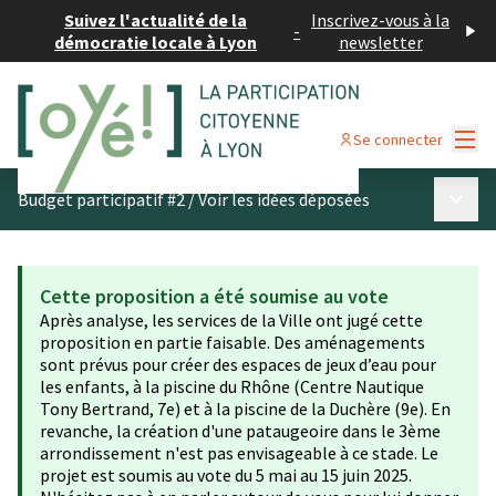
Suivez l'actualité de la
Inscrivez-vous à la
-
démocratie locale à Lyon
newsletter
Menu
Se connecter
Menu p
Budget participatif #2
/
Voir les idées déposées
Cette proposition a été soumise au vote
Après analyse, les services de la Ville ont jugé cette
proposition en partie faisable. Des aménagements
sont prévus pour créer des espaces de jeux d’eau pour
les enfants, à la piscine du Rhône (Centre Nautique
Tony Bertrand, 7e) et à la piscine de la Duchère (9e). En
revanche, la création d'une pataugeoire dans le 3ème
arrondissement n'est pas envisageable à ce stade. Le
projet est soumis au vote du 5 mai au 15 juin 2025.