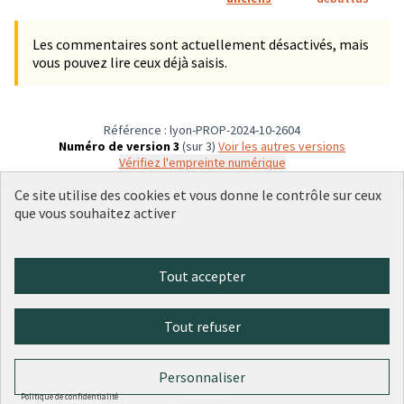
Les commentaires sont actuellement désactivés, mais
vous pouvez lire ceux déjà saisis.
Référence : lyon-PROP-2024-10-2604
Numéro de version 3
(sur 3)
voir les autres versions
Vérifiez l'empreinte numérique
Ce site utilise des cookies et vous donne le contrôle sur ceux
que vous souhaitez activer
Conditions d'utilisation
Paramètres des cookies
Plateforme de participation citoyenne de la Ville de Lyon sur X
Plateforme de participation citoyenne de la Ville de Lyon sur Face
Plateforme de participation citoyenne de la Ville de Lyon sur 
Plateforme de participation citoyenne de la Ville de Lyo
Plateforme de participation citoyenne de la Ville d
Tout accepter
(Lien externe)
(Lien externe)
(Lien externe)
(Lien externe)
(Lien externe)
Tout refuser
Licence Cre
(Lien extern
(Lien externe)
Site réalisé par
Open Source Politics
grâce au
logiciel libre
Personnaliser
(Lien externe)
Decidim
.
(Lien externe)
Politique de confidentialité