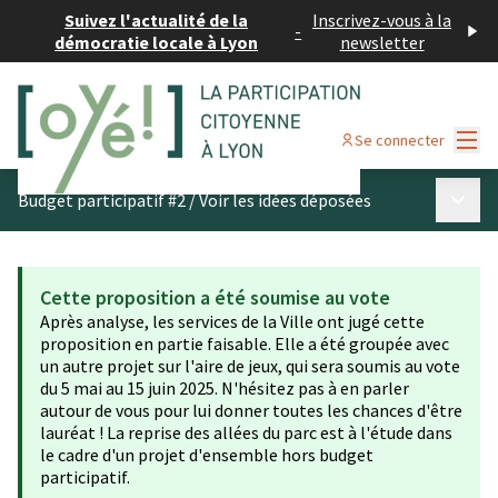
Suivez l'actualité de la
Inscrivez-vous à la
-
démocratie locale à Lyon
newsletter
Menu
Se connecter
Menu p
Budget participatif #2
/
Voir les idées déposées
Cette proposition a été soumise au vote
Après analyse, les services de la Ville ont jugé cette
proposition en partie faisable. Elle a été groupée avec
un autre projet sur l'aire de jeux, qui sera soumis au vote
du 5 mai au 15 juin 2025. N'hésitez pas à en parler
autour de vous pour lui donner toutes les chances d'être
lauréat ! La reprise des allées du parc est à l'étude dans
le cadre d'un projet d'ensemble hors budget
participatif.