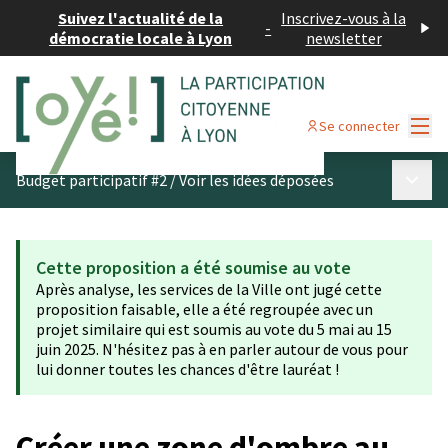
Suivez l'actualité de la
Inscrivez-vous à la
-
démocratie locale à Lyon
newsletter
Menu
Se connecter
Menu p
Budget participatif #2
/
Voir les idées déposées
Cette proposition a été soumise au vote
Après analyse, les services de la Ville ont jugé cette
proposition faisable, elle a été regroupée avec un
projet similaire qui est soumis au vote du 5 mai au 15
juin 2025. N'hésitez pas à en parler autour de vous pour
lui donner toutes les chances d'être lauréat !
Créer une zone d'ombre au-