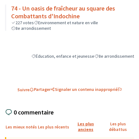
74 - Un oasis de fraîcheur au square des
Combattants d'Indochine
227
votes
Environnement et nature en ville
8e arrondissement
Éducation, enfance et jeunesse
8e arrondissement
Filtrer les résultats de la catégorie : Éducation, enfance e
Filtrer les résultats pou
Partager
Signaler un contenu inapproprié
Suivre
0 commentaire
Les plus
Les plus
Les mieux notés
Les plus récents
anciens
débattus