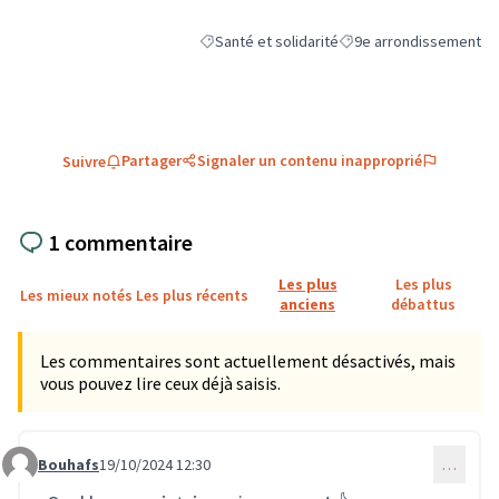
Santé et solidarité
9e arrondissement
Filtrer les résultats de la catégorie : Santé et
Filtrer les résultats pou
Partager
Signaler un contenu inapproprié
Suivre
1 commentaire
Les plus
Les plus
Les mieux notés
Les plus récents
anciens
débattus
Les commentaires sont actuellement désactivés, mais
vous pouvez lire ceux déjà saisis.
Bouhafs
19/10/2024 12:30
…
Commentaire 2378