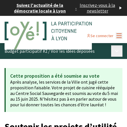
Suivez l'actualité de la
Inscrivez-vous à la
-
démocratie locale à Lyon
newsletter
Menu
Se connecter
Menu p
Budget participatif #2
/
Voir les idées déposées
Cette proposition a été soumise au vote
Après analyse, les services de la Ville ont jugé cette
proposition faisable. Votre projet de cuisine rééquipée
au Centre Social Sauvegarde est soumis au vote du 5 mai
au 15 juin 2025. N'hésitez pas à en parler autour de vous
pour lui donner toutes les chances d'être lauréat !
Soutenir les projets d’utilité