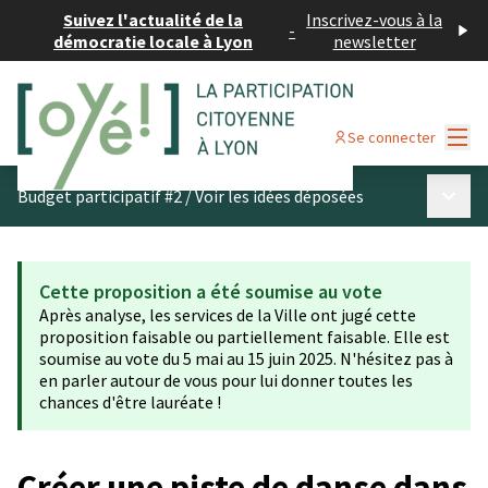
Suivez l'actualité de la
Inscrivez-vous à la
-
démocratie locale à Lyon
newsletter
Menu
Se connecter
Menu p
Budget participatif #2
/
Voir les idées déposées
Cette proposition a été soumise au vote
Après analyse, les services de la Ville ont jugé cette
proposition faisable ou partiellement faisable. Elle est
soumise au vote du 5 mai au 15 juin 2025. N'hésitez pas à
en parler autour de vous pour lui donner toutes les
chances d'être lauréate !
Créer une piste de danse dans