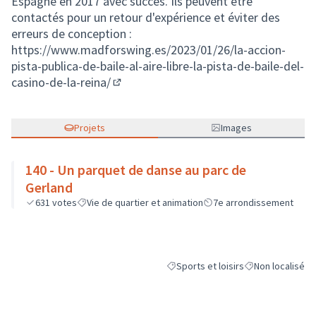
Espagne en 2017 avec succès. Ils peuvent être
contactés pour un retour d'expérience et éviter des
erreurs de conception :
https://www.madforswing.es/2023/01/26/la-accion-
pista-publica-de-baile-al-aire-libre-la-pista-de-baile-del-
casino-de-la-reina/
(Lien externe)
Projets
Images
140 - Un parquet de danse au parc de
Gerland
631
votes
Vie de quartier et animation
7e arrondissement
Sports et loisirs
Non localisé
Filtrer les résultats de la catégorie 
Filtrer les résult