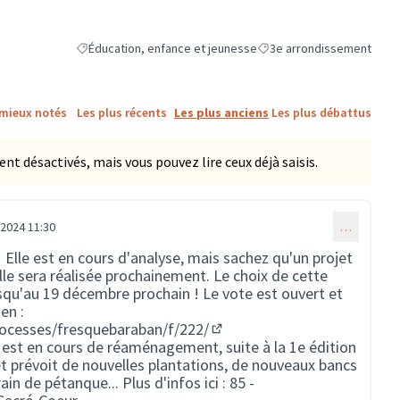
Éducation, enfance et jeunesse
3e arrondissement
Filtrer les résultats de la catégorie : Éducation, enfance et 
Filtrer les résultats pour l
 mieux notés
Les plus récents
Les plus anciens
Les plus débattus
 désactivés, mais vous pouvez lire ceux déjà saisis.
2024 11:30
…
 Elle est en cours d'analyse, mais sachez qu'un projet
lle sera réalisée prochainement. Le choix de cette
squ'au 19 décembre prochain ! Le vote est ouvert et
en :
/processes/fresquebaraban/f/222/
(S'ouvre dans un nouvel ongl
 est en cours de réaménagement, suite à la 1e édition
et prévoit de nouvelles plantations, de nouveaux bancs
ain de pétanque... Plus d'infos ici :
85 -