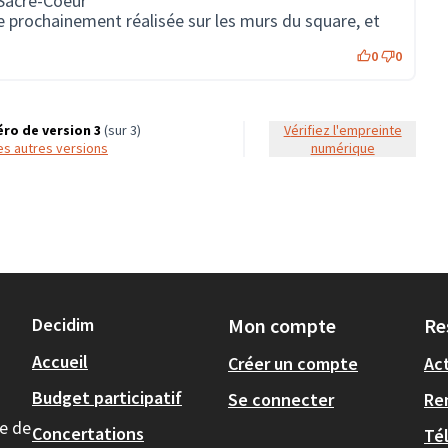
Sacré-Coeur
re prochainement réalisée sur les murs du square, et
0
0
ro de version 3
(sur 3)
Vérifiez l'empreinte
 les autres versions
numérique
Decidim
Mon compte
Re
Accueil
Créer un compte
Act
Budget participatif
Se connecter
Re
le de
Concertations
Té