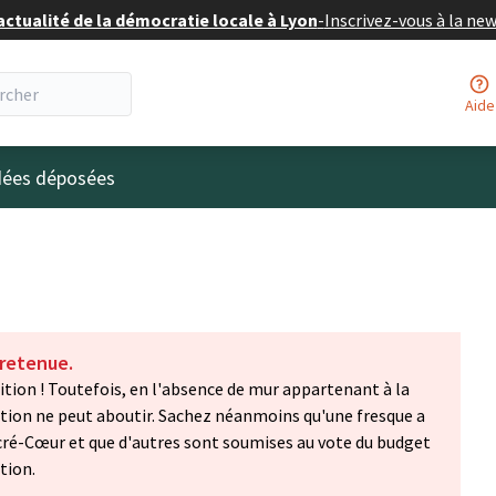
actualité de la démocratie locale à Lyon
-
Inscrivez-vous à la ne
Aide
eur
idées déposées
 retenue.
ition ! Toutefois, en l'absence de mur appartenant à la
sition ne peut aboutir. Sachez néanmoins qu'une fresque a
Sacré-Cœur et que d'autres sont soumises au vote du budget
tion.