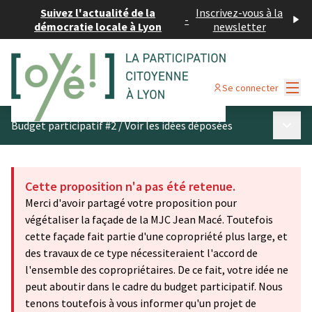
Suivez l'actualité de la
Inscrivez-vous à la
-
démocratie locale à Lyon
newsletter
Menu
Se connecter
Menu p
Budget participatif #2
/
Voir les idées déposées
Cette proposition n'a pas été retenue.
Merci d'avoir partagé votre proposition pour
végétaliser la façade de la MJC Jean Macé. Toutefois
cette façade fait partie d'une copropriété plus large, et
des travaux de ce type nécessiteraient l'accord de
l'ensemble des copropriétaires. De ce fait, votre idée ne
peut aboutir dans le cadre du budget participatif. Nous
tenons toutefois à vous informer qu'un projet de