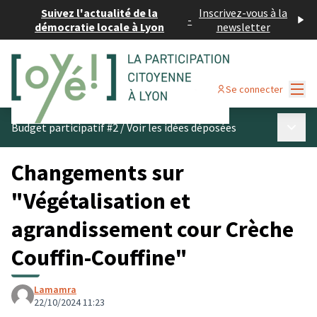
Suivez l'actualité de la
Inscrivez-vous à la
-
démocratie locale à Lyon
newsletter
Menu
Se connecter
Menu p
Budget participatif #2
/
Voir les idées déposées
Changements sur
"Végétalisation et
agrandissement cour Crèche
Couffin-Couffine"
Lamamra
22/10/2024 11:23