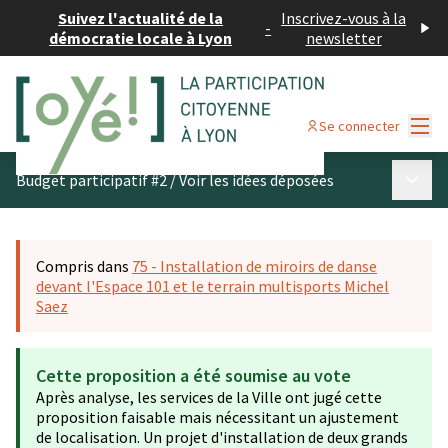
Suivez l'actualité de la
Inscrivez-vous à la
-
démocratie locale à Lyon
newsletter
Menu
Se connecter
Menu p
Budget participatif #2
/
Voir les idées déposées
Compris dans
75 - Installation de miroirs de danse
devant l'Espace 101 et le terrain multisports Michel
Saez
Cette proposition a été soumise au vote
Après analyse, les services de la Ville ont jugé cette
proposition faisable mais nécessitant un ajustement
de localisation. Un projet d'installation de deux grands