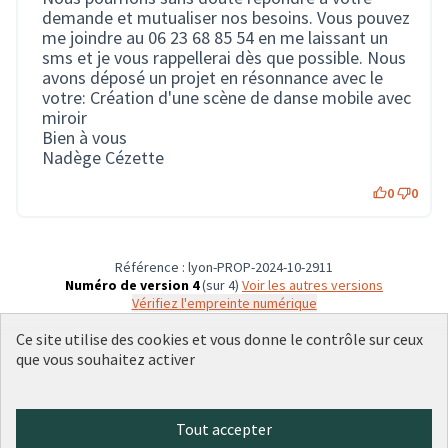
demande et mutualiser nos besoins. Vous pouvez
me joindre au 06 23 68 85 54 en me laissant un
sms et je vous rappellerai dès que possible. Nous
avons déposé un projet en résonnance avec le
votre:
Création d'une scène de danse mobile avec
miroir
Bien à vous
Nadège Cézette
0
0
Référence : lyon-PROP-2024-10-2911
Numéro de version 4
(sur 4)
voir les autres versions
Vérifiez l'empreinte numérique
Ce site utilise des cookies et vous donne le contrôle sur ceux
que vous souhaitez activer
Conditions d'utilisation
Paramètres des cookies
Plateforme de participation citoyenne de la Ville de Lyon sur X
Plateforme de participation citoyenne de la Ville de Lyon sur Face
Plateforme de participation citoyenne de la Ville de Lyon sur 
Plateforme de participation citoyenne de la Ville de Lyo
Plateforme de participation citoyenne de la Ville d
Tout accepter