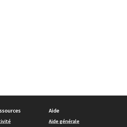
ssources
Aide
ivité
Aide générale