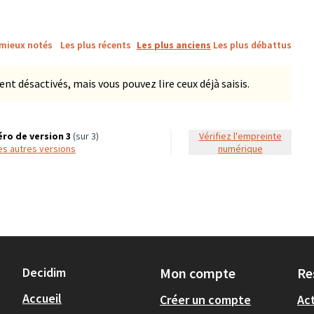
 mieux notés
Les plus récents
Les plus anciens
Les plus débattus
 désactivés, mais vous pouvez lire ceux déjà saisis.
ro de version 3
(sur 3)
Vérifiez l'empreinte
 les autres versions
numérique
Decidim
Mon compte
Re
Accueil
Créer un compte
Act