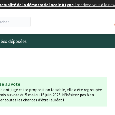
actualité de la démocratie locale à Lyon
-
Inscrivez-vous à la ne
eur
idées déposées
se au vote
lle ont jugé cette proposition faisable, elle a été regroupée
mis au vote du 5 mai au 15 juin 2025. N'hésitez pas à en
er toutes les chances d'être lauréat !