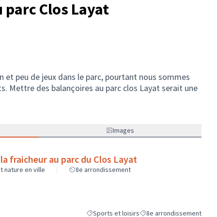
 parc Clos Layat
yon et peu de jeux dans le parc, pourtant nous sommes
s. Mettre des balançoires au parc clos Layat serait une
Images
la fraicheur au parc du Clos Layat
 nature en ville
8e arrondissement
Sports et loisirs
8e arrondissement
Filtrer les résultats de la catégorie : Sports et
Filtrer les résultats pour l