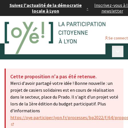
Suivez l'actualité de la démocratie
Inscrivez-vous à 
-
locale à Lyon
newsletter
Se connect
Menu p
Budget participatif #2
/
Voir les idées déposées
Cette proposition n'a pas été retenue.
Merci d'avoir partagé votre idée ! Bonne nouvelle : un
projet de casiers solidaires est en cours de réalisation
dans le secteur, place du Prado. Il s'agit d'un projet voté
lors de la 1ère édition du budget participatif. Plus
d'informations
https://oye.participer.lyon.fr/processes/bp2022/f/64/propo