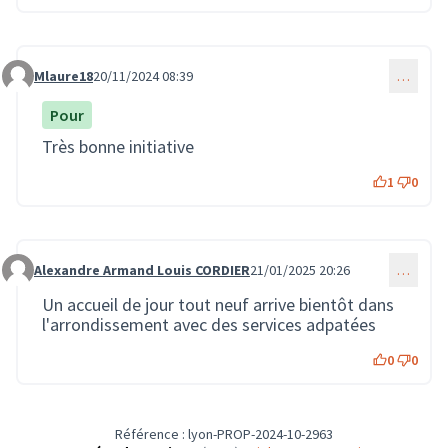
Mlaure18
20/11/2024 08:39
…
Commentaire 2835
Pour
Très bonne initiative
1
0
Alexandre Armand Louis CORDIER
21/01/2025 20:26
…
Commentaire 3404
Un accueil de jour tout neuf arrive bientôt dans
l'arrondissement avec des services adpatées
0
0
Référence : lyon-PROP-2024-10-2963