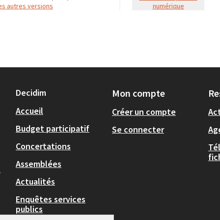
 les autres versions
numérique
Decidim
Mon compte
Re
Accueil
Créer un compte
Act
Budget participatif
Se connecter
Ag
Concertations
Té
fi
Assemblées
,
Actualités
Enquêtes services
publics