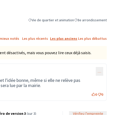
Vie de quartier et animation
8e arrondissement
Filtrer les résultats de la catégorie : Vie de quartier et a
Filtrer les résultats pour l
 mieux notés
Les plus récents
Les plus anciens
Les plus débattus
 désactivés, mais vous pouvez lire ceux déjà saisis.
…
t l'idée bonne, même si elle ne relève pas
sera lue par la mairie.
0
0
ro de version 3
(sur 3)
Vérifiez l'empreinte