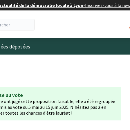
actualité de la démocratie locale à Lyon
-
Inscrivez-vous à la ne
eur
idées déposées
se au vote
lle ont jugé cette proposition faisable, elle a été regroupée
mis au vote du 5 mai au 15 juin 2025. N'hésitez pas à en
er toutes les chances d'être lauréat !