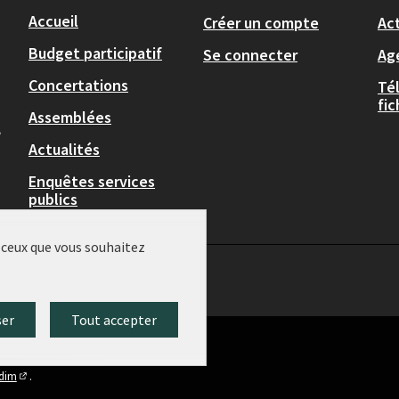
Accueil
Créer un compte
Act
Budget participatif
Se connecter
Ag
Concertations
Té
fi
Assemblées
,
Actualités
Enquêtes services
publics
r ceux que vous souhaitez
ser
Tout accepter
idim
.
(Lien externe)