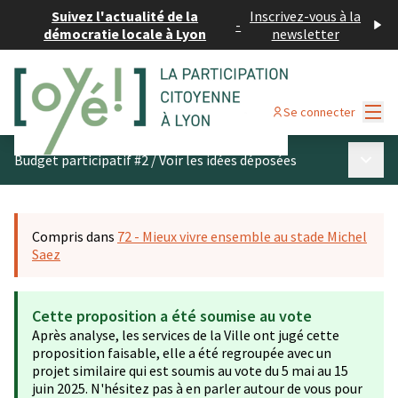
Suivez l'actualité de la
Inscrivez-vous à la
-
démocratie locale à Lyon
newsletter
Menu
Se connecter
Menu p
Budget participatif #2
/
Voir les idées déposées
Compris dans
72 - Mieux vivre ensemble au stade Michel
Saez
Cette proposition a été soumise au vote
Après analyse, les services de la Ville ont jugé cette
proposition faisable, elle a été regroupée avec un
projet similaire qui est soumis au vote du 5 mai au 15
juin 2025. N'hésitez pas à en parler autour de vous pour