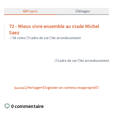
Projets
Images
72 - Mieux vivre ensemble au stade Michel
Saez
58
votes
Cadre de vie
8e arrondissement
Cadre de vie
8e arrondissement
Filtrer les résultats de la catégorie : C
Filtrer les résultats pou
Partager
Signaler un contenu inapproprié
Suivre
0 commentaire