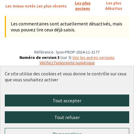
Les plus
Les plus
Les mieux notés
Les plus récents
anciens
débattus
Les commentaires sont actuellement désactivés, mais
vous pouvez lire ceux déjà saisis.
Référence : lyon-PROP-2024-11-3177
Numéro de version 3
(sur 3)
voir les autres versions
Vérifiez l'empreinte numérique
Ce site utilise des cookies et vous donne le contrôle sur ceux
que vous souhaitez activer
Conditions d'utilisation
Paramètres des cookies
Plateforme de participation citoyenne de la Ville de Lyon sur X
Plateforme de participation citoyenne de la Ville de Lyon sur Face
Plateforme de participation citoyenne de la Ville de Lyon sur 
Plateforme de participation citoyenne de la Ville de Lyo
Plateforme de participation citoyenne de la Ville d
Tout accepter
(Lien externe)
(Lien externe)
(Lien externe)
(Lien externe)
(Lien externe)
Tout refuser
Licence Cre
(Lien extern
(Lien externe)
Site réalisé par
Open Source Politics
grâce au
logiciel libre