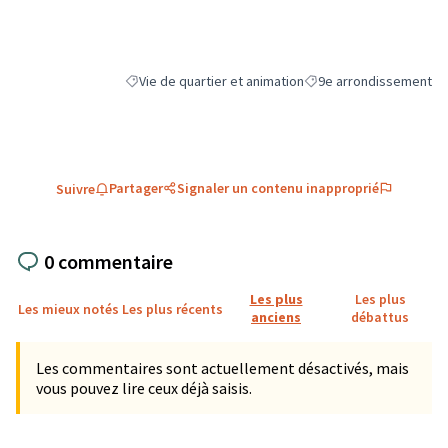
(Lien externe)
Vie de quartier et animation
9e arrondissement
Filtrer les résultats de la catégorie : Vie de quartier e
Filtrer les résultats pou
Partager
Signaler un contenu inapproprié
Suivre
0 commentaire
Les plus
Les plus
Les mieux notés
Les plus récents
anciens
débattus
Les commentaires sont actuellement désactivés, mais
vous pouvez lire ceux déjà saisis.