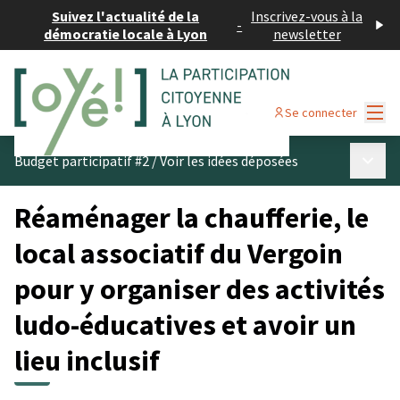
Suivez l'actualité de la
Inscrivez-vous à la
-
démocratie locale à Lyon
newsletter
Menu
Se connecter
Menu p
Budget participatif #2
/
Voir les idées déposées
Réaménager la chaufferie, le
local associatif du Vergoin
pour y organiser des activités
ludo-éducatives et avoir un
lieu inclusif