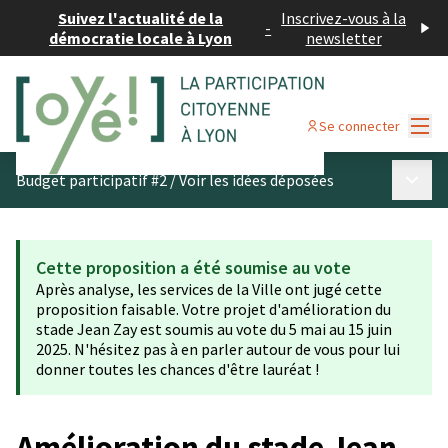
Suivez l'actualité de la
Inscrivez-vous à la
-
démocratie locale à Lyon
newsletter
Menu
Se connecter
Menu p
Budget participatif #2
/
Voir les idées déposées
Cette proposition a été soumise au vote
Après analyse, les services de la Ville ont jugé cette
proposition faisable. Votre projet d'amélioration du
stade Jean Zay est soumis au vote du 5 mai au 15 juin
2025. N'hésitez pas à en parler autour de vous pour lui
donner toutes les chances d'être lauréat !
Amélioration du stade Jean