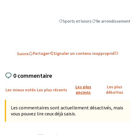
Sports et loisirs
9e arrondissement
Filtrer les résultats de la catégorie : Sports
Filtrer les résultats pou
Partager
Signaler un contenu inapproprié
Suivre
0 commentaire
Les plus
Les plus
Les mieux notés
Les plus récents
anciens
débattus
Les commentaires sont actuellement désactivés, mais
vous pouvez lire ceux déjà saisis.