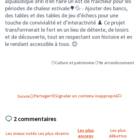
aqualudique afin d'en faire un îlot de fraîcheur pour les
périodes de chaleur estivale🌳💦 - Ajouter des bancs,
des tables et des tables de jeu d’échecs pour une
touche de convivialité et d’interactivité ♟️ Ce projet
transformerait le fort en un lieu de détente, de loisirs
et de découverte, tout en respectant son histoire et en
le rendant accessible à tous. 😊
Culture et patrimoine
9e arrondissement
Filtrer les résultats de la catégorie : Culture et
Filtrer les résultats pou
Partager
Signaler un contenu inapproprié
Suivre
2 commentaires
Les plus
Les plus
Les mieux notés
Les plus récents
anciens
débattus