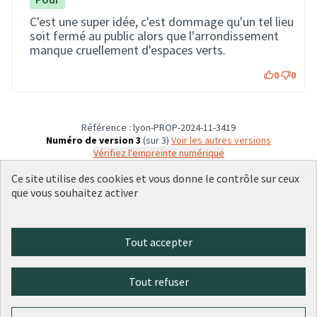
C'est une super idée, c'est dommage qu'un tel lieu
soit fermé au public alors que l'arrondissement
manque cruellement d'espaces verts.
0
0
Référence : lyon-PROP-2024-11-3419
Numéro de version 3
(sur 3)
voir les autres versions
Vérifiez l'empreinte numérique
Ce site utilise des cookies et vous donne le contrôle sur ceux
que vous souhaitez activer
Conditions d'utilisation
Paramètres des cookies
Plateforme de participation citoyenne de la Ville de Lyon sur X
Plateforme de participation citoyenne de la Ville de Lyon sur Face
Plateforme de participation citoyenne de la Ville de Lyon sur 
Plateforme de participation citoyenne de la Ville de Lyo
Plateforme de participation citoyenne de la Ville d
Tout accepter
(Lien externe)
(Lien externe)
(Lien externe)
(Lien externe)
(Lien externe)
Tout refuser
Licence Cre
(Lien extern
(Lien externe)
Site réalisé par
Open Source Politics
grâce au
logiciel libre