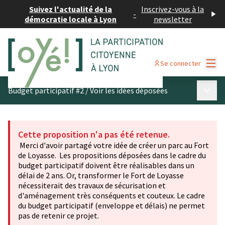
Suivez l'actualité de la
Inscrivez-vous à la
-
démocratie locale à Lyon
newsletter
Menu
Se connecter
Menu p
Budget participatif #2
/
Voir les idées déposées
Cette proposition n'a pas été retenue.
Merci d'avoir partagé votre idée de créer un parc au Fort
de Loyasse. Les propositions déposées dans le cadre du
budget participatif doivent être réalisables dans un
délai de 2 ans. Or, transformer le Fort de Loyasse
nécessiterait des travaux de sécurisation et
d'aménagement très conséquents et couteux. Le cadre
du budget participatif (enveloppe et délais) ne permet
pas de retenir ce projet.