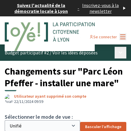
Suivez l'actualité de la
Inscrivez-vous à la
-
démocratie locale à Lyon
newsletter
Menu
Se connecter
Menu p
Budget participatif #2
/
Voir les idées déposées
Changements sur "Parc Léon
Pfeffer - installer une mare"
Utilisateur ayant supprimé son compte
22/11/2024 09:59
Sélectionner le mode de vue :
Basculer l’affichage