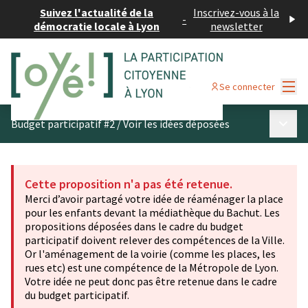
Suivez l'actualité de la
Inscrivez-vous à la
-
démocratie locale à Lyon
newsletter
Menu
Se connecter
Menu p
Budget participatif #2
/
Voir les idées déposées
Cette proposition n'a pas été retenue.
Merci d’avoir partagé votre idée de réaménager la place
pour les enfants devant la médiathèque du Bachut. Les
propositions déposées dans le cadre du budget
participatif doivent relever des compétences de la Ville.
Or l'aménagement de la voirie (comme les places, les
rues etc) est une compétence de la Métropole de Lyon.
Votre idée ne peut donc pas être retenue dans le cadre
du budget participatif.