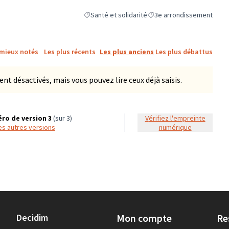
Santé et solidarité
3e arrondissement
Filtrer les résultats de la catégorie : Santé et so
Filtrer les résultats pour l
 mieux notés
Les plus récents
Les plus anciens
Les plus débattus
 désactivés, mais vous pouvez lire ceux déjà saisis.
ro de version 3
(sur 3)
Vérifiez l'empreinte
 les autres versions
numérique
Decidim
Mon compte
Re