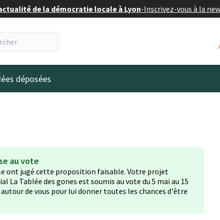
actualité de la démocratie locale à Lyon
-
Inscrivez-vous à la ne
eur
idées déposées
se au vote
lle ont jugé cette proposition faisable. Votre projet
l La Tablée des gones est soumis au vote du 5 mai au 15
r autour de vous pour lui donner toutes les chances d'être