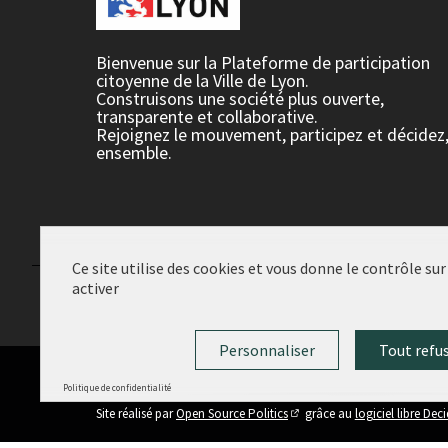
Bienvenue sur la Plateforme de participation
citoyenne de la Ville de Lyon.
Construisons une société plus ouverte,
transparente et collaborative.
Rejoignez le mouvement, participez et décidez
ensemble.
Ce site utilise des cookies et vous donne le contrôle su
activer
Conditions d'utilisation
Paramètres des cookies
Personnaliser
Tout refu
Politique de confidentialité
(Lien externe)
Site réalisé par
Open Source Politics
grâce au
logiciel libre Dec
(Lien externe)