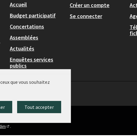
Accueil
Créer un compte
Act
Budget participatif
Se connecter
Ag
Concertations
Té
fi
Assemblées
,
Actualités
Enquêtes services
publics
r ceux que vous souhaitez
ser
Tout accepter
idim
.
(Lien externe)