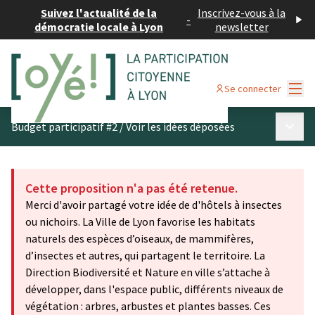
Suivez l'actualité de la
Inscrivez-vous à la
-
démocratie locale à Lyon
newsletter
Menu
Se connecter
Menu p
Budget participatif #2
/
Voir les idées déposées
Cette proposition n'a pas été retenue.
Merci d'avoir partagé votre idée de d'hôtels à insectes
ou nichoirs. La Ville de Lyon favorise les habitats
naturels des espèces d’oiseaux, de mammifères,
d’insectes et autres, qui partagent le territoire. La
Direction Biodiversité et Nature en ville s’attache à
développer, dans l'espace public, différents niveaux de
végétation : arbres, arbustes et plantes basses. Ces