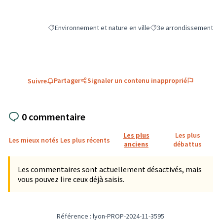
Environnement et nature en ville
3e arrondissement
Filtrer les résultats de la catégorie : Environnement et natu
Filtrer les résultats pou
Partager
Signaler un contenu inapproprié
Suivre
0 commentaire
Les plus
Les plus
Les mieux notés
Les plus récents
anciens
débattus
Les commentaires sont actuellement désactivés, mais
vous pouvez lire ceux déjà saisis.
Référence : lyon-PROP-2024-11-3595