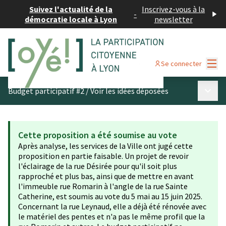
Suivez l'actualité de la
Inscrivez-vous à la
-
démocratie locale à Lyon
newsletter
Menu
Se connecter
Menu p
Budget participatif #2
/
Voir les idées déposées
Cette proposition a été soumise au vote
Après analyse, les services de la Ville ont jugé cette
proposition en partie faisable. Un projet de revoir
l'éclairage de la rue Désirée pour qu'il soit plus
rapproché et plus bas, ainsi que de mettre en avant
l'immeuble rue Romarin à l'angle de la rue Sainte
Catherine, est soumis au vote du 5 mai au 15 juin 2025.
Concernant la rue Leynaud, elle a déjà été rénovée avec
le matériel des pentes et n'a pas le même profil que la