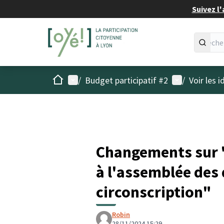
Suivez l'
Accueil
Menu principal
Menu utilisat
/
Budget participatif #2
/
Voir les 
Changements sur "
à l'assemblée des
circonscription"
Robin
28/11/2024 15:29