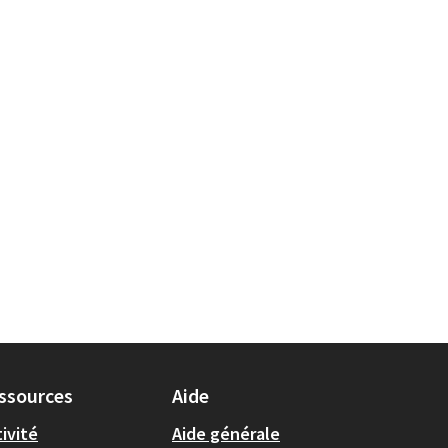
ssources
Aide
ivité
Aide générale