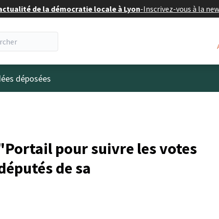
actualité de la démocratie locale à Lyon
-
Inscrivez-vous à la ne
eur
idées déposées
Portail pour suivre les votes
 députés de sa