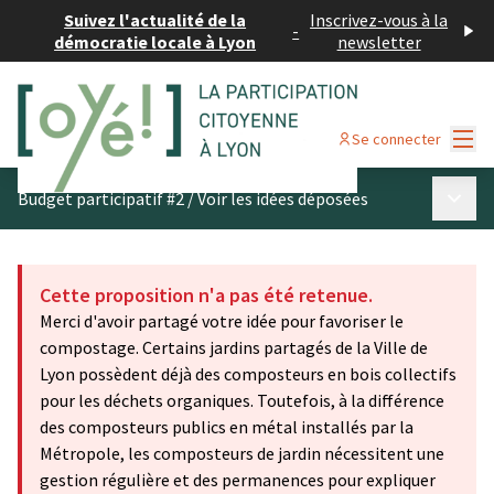
Suivez l'actualité de la
Inscrivez-vous à la
-
démocratie locale à Lyon
newsletter
Menu
Se connecter
Menu p
Budget participatif #2
/
Voir les idées déposées
Cette proposition n'a pas été retenue.
Merci d'avoir partagé votre idée pour favoriser le
compostage. Certains jardins partagés de la Ville de
Lyon possèdent déjà des composteurs en bois collectifs
pour les déchets organiques. Toutefois, à la différence
des composteurs publics en métal installés par la
Métropole, les composteurs de jardin nécessitent une
gestion régulière et des permanences pour expliquer