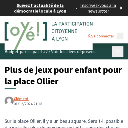
Suivez l'actualité de la
Inscrivez-vous à la
-
démocratie locale à Lyon
newsletter
Menu
Se connecter
Menu p
Budget participatif #2
/
Voir les idées déposées
Plus de jeux pour enfant pour
la place Ollier
Clément
01/12/2024 21:18
Sur la place Ollier, il y a un beau square. Serait-il possible
d'y installer plus de jeux pour enfants, avec des choses