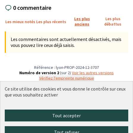
0 commentaire
Les plus
Les plus
Les mieux notés
Les plus récents
anciens
débattus
Les commentaires sont actuellement désactivés, mais
vous pouvez lire ceux déjà saisis.
Référence : lyon-PROP-2024-12-3707
Numéro de version 2
(sur 2)
voir les autres versions
Vérifiez l'empreinte numérique
Ce site utilise des cookies et vous donne le contrôle sur ceux
que vous souhaitez activer
Conditions d'utilisation
Paramètres des cookies
Plateforme de participation citoyenne de la Ville de Lyon sur X
Plateforme de participation citoyenne de la Ville de Lyon sur Face
Plateforme de participation citoyenne de la Ville de Lyon sur 
Plateforme de participation citoyenne de la Ville de Lyo
Plateforme de participation citoyenne de la Ville d
Tout accepter
(Lien externe)
(Lien externe)
(Lien externe)
(Lien externe)
(Lien externe)
Tout refuser