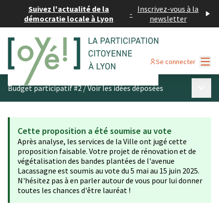
Suivez l'actualité de la
Inscrivez-vous à la
-
démocratie locale à Lyon
newsletter
Menu
Se connecter
Menu p
Budget participatif #2
/
Voir les idées déposées
Cette proposition a été soumise au vote
Après analyse, les services de la Ville ont jugé cette
proposition faisable. Votre projet de rénovation et de
végétalisation des bandes plantées de l'avenue
Lacassagne est soumis au vote du 5 mai au 15 juin 2025.
N'hésitez pas à en parler autour de vous pour lui donner
toutes les chances d'être lauréat !