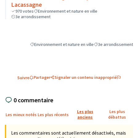
Lacassagne
970
votes
Environnement et nature en ville
3e arrondissement
Environnement et nature en ville
3e arrondissement
Filtrer les résultats de la catégorie : Environnement et natu
Filtrer les résultats pou
Partager
Signaler un contenu inapproprié
Suivre
0 commentaire
Les plus
Les plus
Les mieux notés
Les plus récents
anciens
débattus
Les commentaires sont actuellement désactivés, mais