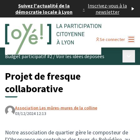
Suivez l'actualité de la
Inscrivez-vous à la
-
démocratie locale à Lyon
newsletter
Menu
Se connecter
Menu p
Budget participatif #2
/
Voir les idées déposées
Projet de fresque
collaborative
Association Les mûres-mures de la colline
03/12/2024 12:13
Notre association de quartier gère le composteur de
l’Observance en contrebas des tours du Belvédère, au-