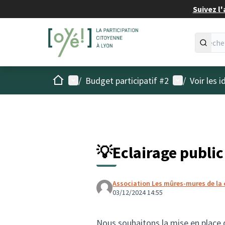
Suivez l'
Accueil
Menu principal
Menu utilisat
/
Budget participatif #2
/
Voir les 
💡Eclairage public
Association Les mûres-mures de la 
03/12/2024 14:55
Nous souhaitons la mise en place 