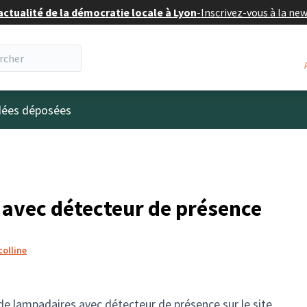
actualité de la démocratie locale à Lyon
-
Inscrivez-vous à la ne
eur
idées déposées
 avec détecteur de présence
colline
de lampadaires avec détecteur de présence sur le site