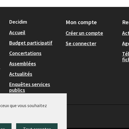
Decidim
Mon compte
Re
Accueil
Créer un compte
Act
Budget participatif
Se connecter
Ag
Concertations
Té
fi
Assemblées
,
Actualités
Enquêtes services
publics
r ceux que vous souhaitez