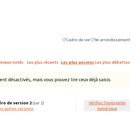
Cadre de vie
9e arrondissement
Filtrer les résultats de la catégorie : Cadr
Filtrer les résultats pour l
 mieux notés
Les plus récents
Les plus anciens
Les plus débattus
 désactivés, mais vous pouvez lire ceux déjà saisis.
ro de version 2
(sur 2)
Vérifiez l'empreinte
 les autres versions
numérique