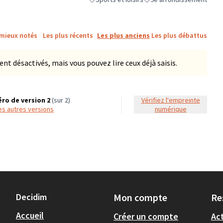
Filtrer les résultats de la catégorie : Sports et
Filtrer les résultats pour l
 mieux notés
Les plus récents
Les plus anciens
Les plus débattus
 désactivés, mais vous pouvez lire ceux déjà saisis.
ro de version 2
(sur 2)
Vérifiez l'empreinte
 les autres versions
numérique
Decidim
Mon compte
Re
Accueil
Créer un compte
Act