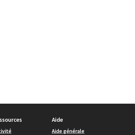
 loisirs
a localisation : 9e arrondissement
ssources
Aide
ivité
Aide générale