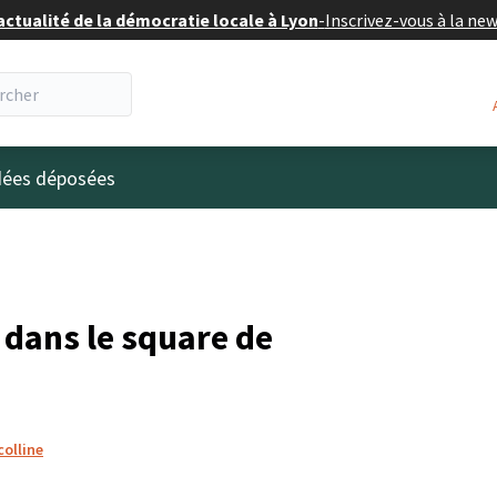
actualité de la démocratie locale à Lyon
-
Inscrivez-vous à la ne
eur
idées déposées
 dans le square de
colline