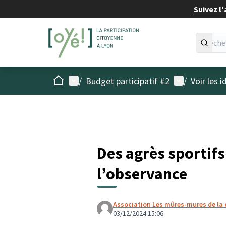
Suivez l'
Accueil
Menu principal
Menu utilisat
/
Budget participatif #2
/
Voir les 
Des agrès sportifs
l’observance
Association Les mûres-mures de la 
03/12/2024 15:06