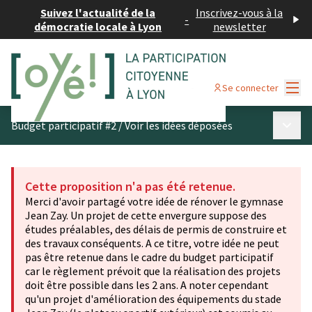
Suivez l'actualité de la
Inscrivez-vous à la
-
démocratie locale à Lyon
newsletter
Menu
Se connecter
Menu p
Budget participatif #2
/
Voir les idées déposées
Cette proposition n'a pas été retenue.
Merci d'avoir partagé votre idée de rénover le gymnase
Jean Zay. Un projet de cette envergure suppose des
études préalables, des délais de permis de construire et
des travaux conséquents. A ce titre, votre idée ne peut
pas être retenue dans le cadre du budget participatif
car le règlement prévoit que la réalisation des projets
doit être possible dans les 2 ans. A noter cependant
qu'un projet d'amélioration des équipements du stade