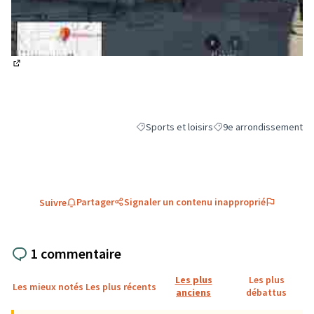
(Lien externe)
Sports et loisirs
9e arrondissement
Filtrer les résultats de la catégorie : Sports
Filtrer les résultats pou
Partager
Signaler un contenu inapproprié
Suivre
1 commentaire
Les plus
Les plus
Les mieux notés
Les plus récents
anciens
débattus