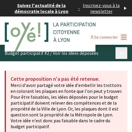
Suivez l'actualité de la
Inscrivez-vous à la
-
démocratie locale à Lyon
newsletter
Menu
Se connecter
Menu p
Budget participatif #2
/
Voir les idées déposées
Cette proposition n'a pas été retenue.
Merci d'avoir partagé votre idée d'embellir les trottoirs
en colorant les plaques en fonte que l'on peut y trouver.
Pour être faisables, les idées déposées pour le budget
participatif doivent relever des compétences et de la
propriété de la Ville de Lyon. Or, les plaques dont il est
question sont la propriété de la Métropole de Lyon.
Votre idée n'est donc pas faisable dans le cadre du
budget participatif.