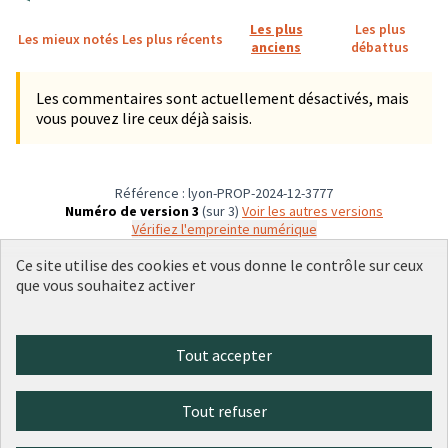
Les plus
Les plus
Les mieux notés
Les plus récents
anciens
débattus
Les commentaires sont actuellement désactivés, mais
vous pouvez lire ceux déjà saisis.
Référence : lyon-PROP-2024-12-3777
Numéro de version 3
(sur 3)
voir les autres versions
Vérifiez l'empreinte numérique
Ce site utilise des cookies et vous donne le contrôle sur ceux
que vous souhaitez activer
Conditions d'utilisation
Paramètres des cookies
Plateforme de participation citoyenne de la Ville de Lyon sur X
Plateforme de participation citoyenne de la Ville de Lyon sur Face
Plateforme de participation citoyenne de la Ville de Lyon sur 
Plateforme de participation citoyenne de la Ville de Lyo
Plateforme de participation citoyenne de la Ville d
Tout accepter
(Lien externe)
(Lien externe)
(Lien externe)
(Lien externe)
(Lien externe)
Tout refuser
Licence Cre
(Lien extern