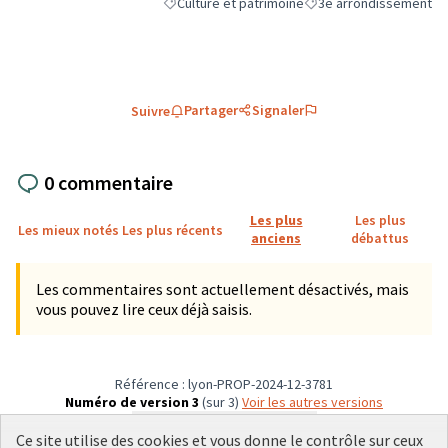
Culture et patrimoine
3e arrondissement
Filtrer les résultats de la catégorie : Culture et
Filtrer les résultats po
Partager
Signaler
Suivre
0 commentaire
Les plus
Les plus
Les mieux notés
Les plus récents
anciens
débattus
Les commentaires sont actuellement désactivés, mais
vous pouvez lire ceux déjà saisis.
Référence : lyon-PROP-2024-12-3781
Numéro de version 3
(sur 3)
voir les autres versions
Vérifiez l'empreinte numérique
Ce site utilise des cookies et vous donne le contrôle sur ceux