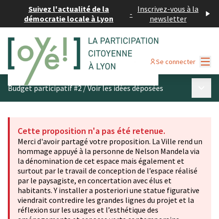
Suivez l'actualité de la
Inscrivez-vous à la
-
démocratie locale à Lyon
newsletter
Menu
Se connecter
Menu p
Budget participatif #2
/
Voir les idées déposées
Cette proposition n'a pas été retenue.
Merci d'avoir partagé votre proposition. La Ville rend un
hommage appuyé à la personne de Nelson Mandela via
la dénomination de cet espace mais également et
surtout par le travail de conception de l’espace réalisé
par le paysagiste, en concertation avec élus et
habitants. Y installer a posteriori une statue figurative
viendrait contredire les grandes lignes du projet et la
réflexion sur les usages et l’esthétique des