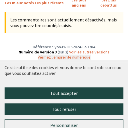
Les mieux notés
Les plus récents
anciens
débattus
Les commentaires sont actuellement désactivés, mais
vous pouvez lire ceux déjà saisis.
Référence : lyon-PROP-2024-12-3784
Numéro de version 3
(sur 3)
voir les autres versions
Vérifiez l'empreinte numérique
Ce site utilise des cookies et vous donne le contrôle sur ceux
que vous souhaitez activer
Conditions d'utilisation
Paramètres des cookies
Plateforme de participation citoyenne de la Ville de Lyon sur X
Plateforme de participation citoyenne de la Ville de Lyon sur Face
Plateforme de participation citoyenne de la Ville de Lyon sur 
Plateforme de participation citoyenne de la Ville de Lyo
Plateforme de participation citoyenne de la Ville d
Tout accepter
(Lien externe)
(Lien externe)
(Lien externe)
(Lien externe)
(Lien externe)
Tout refuser
Licence Cre
(Lien extern
(Lien externe)
Site réalisé par
Open Source Politics
grâce au
logiciel libre
Personnaliser
(Lien externe)
Decidim
.