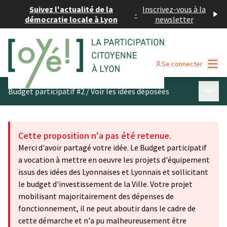
Suivez l'actualité de la
Inscrivez-vous à la
-
démocratie locale à Lyon
newsletter
Menu
Se connecter
Menu p
Budget participatif #2
/
Voir les idées déposées
Cette proposition n'a pas été retenue.
Merci d'avoir partagé votre idée. Le Budget participatif
a vocation à mettre en oeuvre les projets d'équipement
issus des idées des Lyonnaises et Lyonnais et sollicitant
le budget d'investissement de la Ville. Votre projet
mobilisant majoritairement des dépenses de
fonctionnement, il ne peut aboutir dans le cadre de
cette démarche et n'a pu malheureusement être