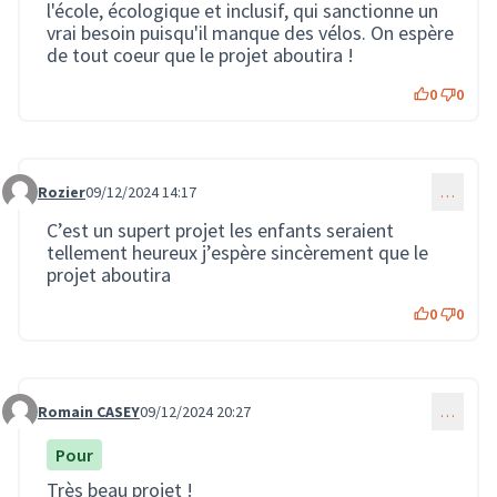
l'école, écologique et inclusif, qui sanctionne un
vrai besoin puisqu'il manque des vélos. On espère
de tout coeur que le projet aboutira !
0
0
Rozier
09/12/2024 14:17
…
Commentaire 3221
C’est un supert projet les enfants seraient
tellement heureux j’espère sincèrement que le
projet aboutira
0
0
Romain CASEY
09/12/2024 20:27
…
Commentaire 3235
Pour
Très beau projet !