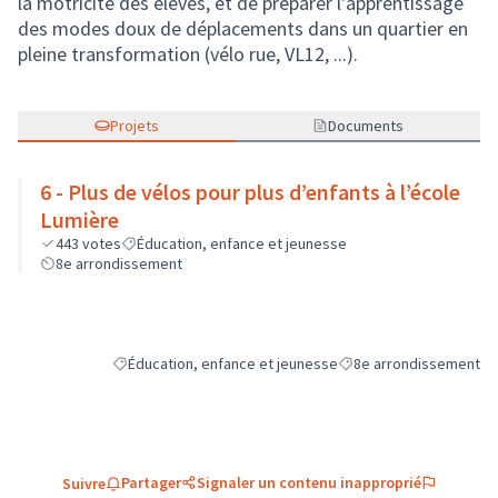
la motricité des élèves, et de préparer l'apprentissage
des modes doux de déplacements dans un quartier en
pleine transformation (vélo rue, VL12, ...).
Projets
Documents
6 - Plus de vélos pour plus d’enfants à l’école
Lumière
443
votes
Éducation, enfance et jeunesse
8e arrondissement
Éducation, enfance et jeunesse
8e arrondissement
Filtrer les résultats de la catégorie : Éducation, enfance e
Filtrer les résultats pou
Partager
Signaler un contenu inapproprié
Suivre