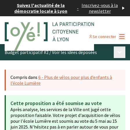
Suivez l'actualité de la
Inscrivez-vous à la
-
démocratie locale à Lyon
newsletter
Menu
Se connecter
Menu p
Budget participatif #2
/
Voir les idées déposées
Compris dans
6 - Plus de vélos pour plus d’enfants à
l’école Lumière
Cette proposition a été soumise au vote
Après analyse, les services de la Ville ont jugé cette
proposition faisable. Votre projet d'acquisition de vélos
pour l'école Lumière est soumis au vote du 5 mai au 15
juin 2025. N'hésitez pas à en parler autour de vous pour