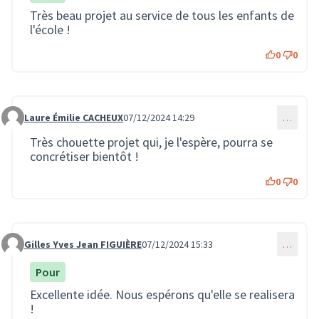
Très beau projet au service de tous les enfants de
l'école !
0
0
Laure Émilie CACHEUX
07/12/2024 14:29
…
Commentaire 3139
Très chouette projet qui, je l'espère, pourra se
concrétiser bientôt !
0
0
Gilles Yves Jean FIGUIÈRE
07/12/2024 15:33
…
Commentaire 3146
Pour
Excellente idée. Nous espérons qu'elle se realisera
!