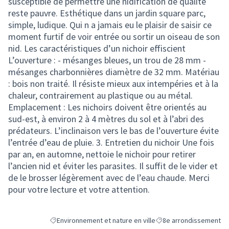
susceptible de permettre une nidification de qualité
reste pauvre. Esthétique dans un jardin square parc,
simple, ludique. Qui n a jamais eu le plaisir de saisir ce
moment furtif de voir entrée ou sortir un oiseau de son
nid. Les caractéristiques d’un nichoir effiscient
L’ouverture : - mésanges bleues, un trou de 28 mm -
mésanges charbonnières diamètre de 32 mm. Matériau
: bois non traité. Il résiste mieux aux intempéries et à la
chaleur, contrairement au plastique ou au métal.
Emplacement : Les nichoirs doivent être orientés au
sud-est, à environ 2 à 4 mètres du sol et à l’abri des
prédateurs. L’inclinaison vers le bas de l’ouverture évite
l’entrée d’eau de pluie. 3. Entretien du nichoir Une fois
par an, en automne, nettoie le nichoir pour retirer
l’ancien nid et éviter les parasites. Il suffit de le vider et
de le brosser légèrement avec de l’eau chaude. Merci
pour votre lecture et votre attention.
Environnement et nature en ville
8e arrondissement
Filtrer les résultats de la catégorie : Environnement et natu
Filtrer les résultats pou