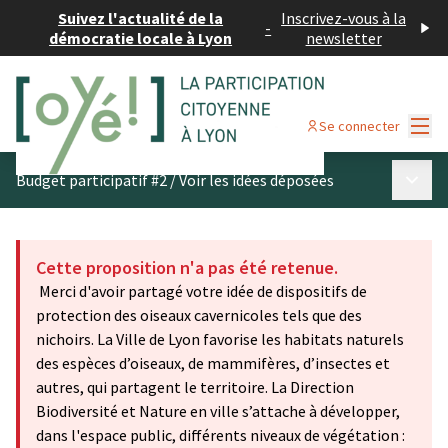
Suivez l'actualité de la
Inscrivez-vous à la
-
démocratie locale à Lyon
newsletter
Menu
Se connecter
Menu p
Budget participatif #2
/
Voir les idées déposées
Cette proposition n'a pas été retenue.
Merci d'avoir partagé votre idée de dispositifs de
protection des oiseaux cavernicoles tels que des
nichoirs. La Ville de Lyon favorise les habitats naturels
des espèces d’oiseaux, de mammifères, d’insectes et
autres, qui partagent le territoire. La Direction
Biodiversité et Nature en ville s’attache à développer,
dans l'espace public, différents niveaux de végétation :