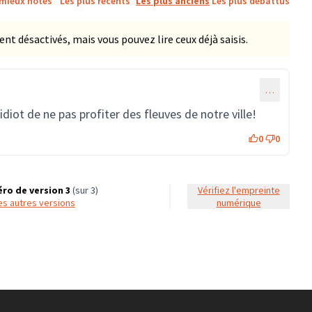
 mieux notés
Les plus récents
Les plus anciens
Les plus débattus
 désactivés, mais vous pouvez lire ceux déjà saisis.
…
idiot de ne pas profiter des fleuves de notre ville!
0
0
ro de version 3
(sur 3)
Vérifiez l'empreinte
 les autres versions
numérique