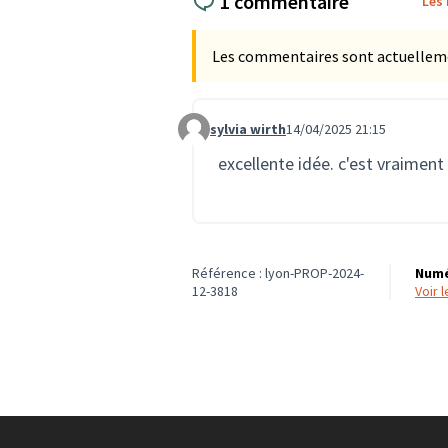
1 commentaire
Les
Les commentaires sont actuellement
sylvia wirth
14/04/2025 21:15
Commentaire 3611
excellente idée. c'est vraiment 
Référence : lyon-PROP-2024-
Numé
12-3818
voir