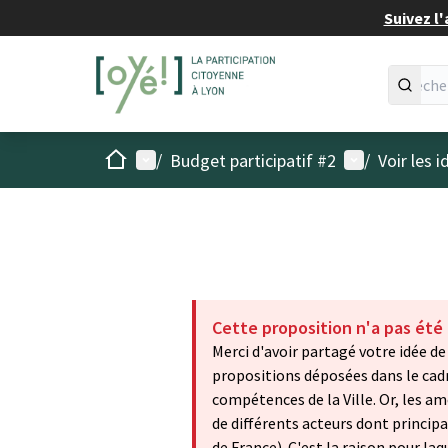
Suivez l'
Accueil
Menu principal
Menu utilisat
/
Budget participatif #2
/
Voir les 
Cette proposition n'a pas été
Merci d'avoir partagé votre idée de
propositions déposées dans le cadr
compétences de la Ville. Or, les 
de différents acteurs dont princip
de France). C'est la raison pour la