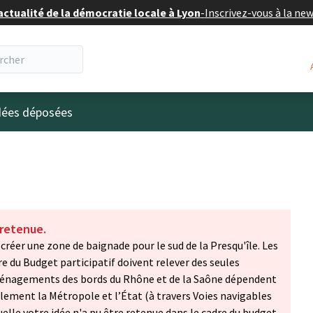
actualité de la démocratie locale à Lyon
-
Inscrivez-vous à la ne
eur
idées déposées
 retenue.
 créer une zone de baignade pour le sud de la Presqu'île. Les
e du Budget participatif doivent relever des seules
aménagements des bords du Rhône et de la Saône dépendent
alement la Métropole et l’État (à travers Voies navigables
quelle votre idée n'a pu être retenue dans le cadre du budget